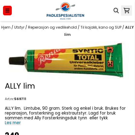
Hopp til innhold
Hjem
/
Utstyr
/
Reperasjon og vedlikehold
/
Til kajakk, kano og SUP
/
ALLY
lim
ALLY lim
Art.nr:
569711
ALLY lim. Limtube, 90 gram. Sterk og enkel i bruk. Brukes for
reparasjon, forsterkning og ekstrautstyr. Lagd for bruk
sammen med Ally Forsterkningsduk tynn eller tykk
Les mer