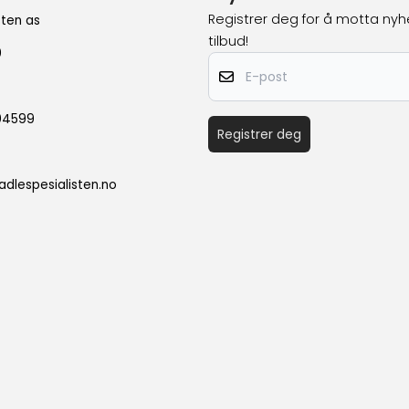
Registrer deg for å motta nyh
sten as
tilbud!
0
E-post
604599
Registrer deg
dlespesialisten.no