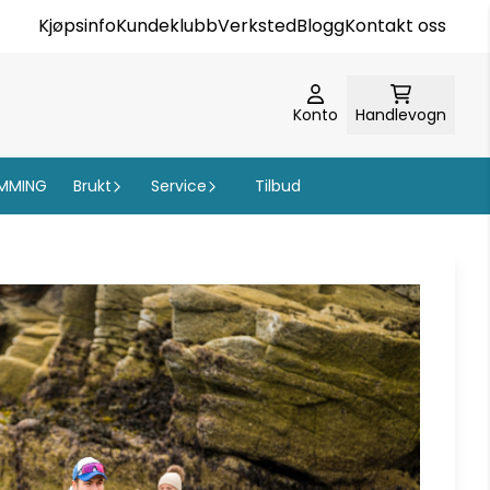
Kjøpsinfo
Kundeklubb
Verksted
Blogg
Kontakt oss
Konto
Handlevogn
MMING
Brukt
Service
Tilbud