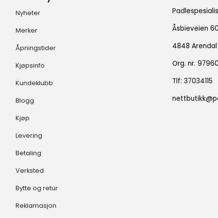
Padlespesiali
Nyheter
Åsbieveien 6
Merker
4848 Arendal
Åpningstider
Org. nr. 979
Kjøpsinfo
Tlf:
37034115
Kundeklubb
nettbutikk@pa
Blogg
Kjøp
Levering
Betaling
Verksted
Bytte og retur
Reklamasjon