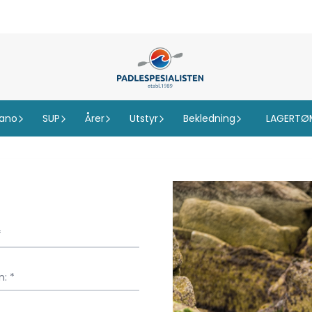
ano
SUP
Årer
Utstyr
Bekledning
LAGERTØ
*
n: *