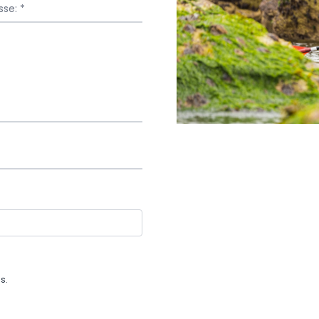
se: *
s.