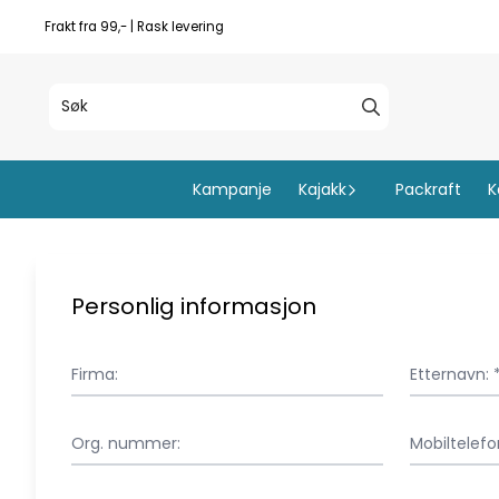
Hopp til innhold
Frakt fra 99,- | Rask levering
Kampanje
Kajakk
Packraft
K
Personlig informasjon
Firma:
Etternavn: 
Org. nummer:
Mobiltelefo