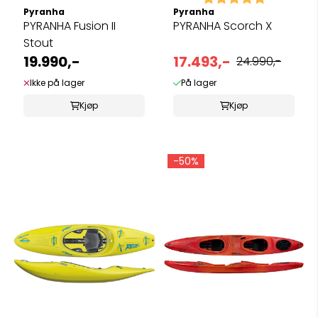
Pyranha
Pyranha
PYRANHA Fusion II
PYRANHA Scorch X
Stout
19.990,-
17.493,-
24.990,-
Ikke på lager
På lager
Kjøp
Kjøp
-50%