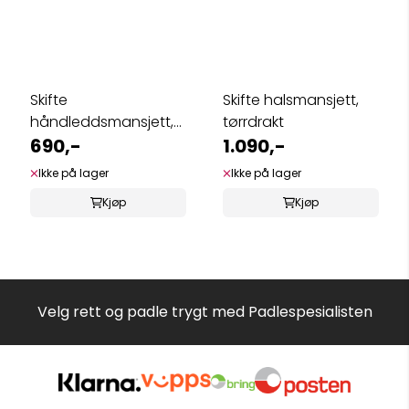
Skifte
Skifte halsmansjett,
håndleddsmansjett,
tørrdrakt
tørrdrakt (per stk)
690,-
1.090,-
Ikke på lager
Ikke på lager
Kjøp
Kjøp
Velg rett og padle trygt med Padlespesialisten