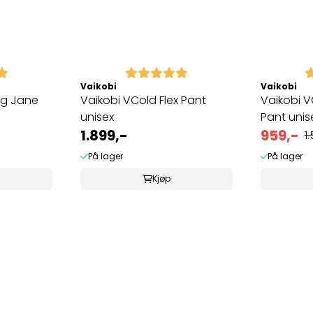
5.0 av 5 mulige
Karakter:
5.0 av 5 mulige
K
Vaikobi
Vaikobi
ng Jane
Vaikobi VCold Flex Pant
Vaikobi V
unisex
Pant unis
1.899,-
959,-
1
På lager
På lager
Kjøp