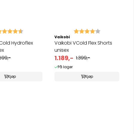
arakter:
4.4 av 5 mulige
Karakter:
4.0 av 5 mulig
Vaikobi
Cold Hydroflex
Vaikobi VCold Flex Shorts
ex
unisex
1.189,-
.599,-
1.399,-
På lager
Kjøp
Kjøp