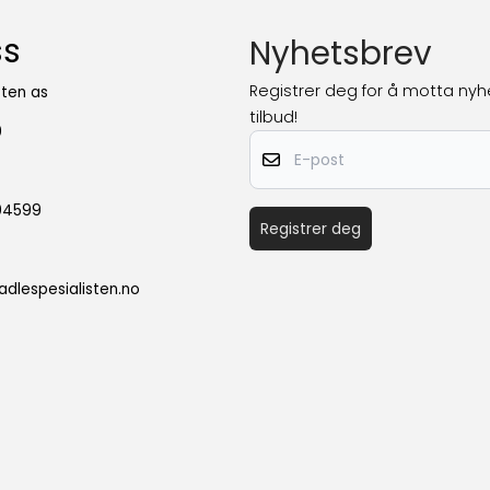
ss
Nyhetsbrev
Registrer deg for å motta nyh
sten as
tilbud!
0
E-post
604599
Registrer deg
dlespesialisten.no