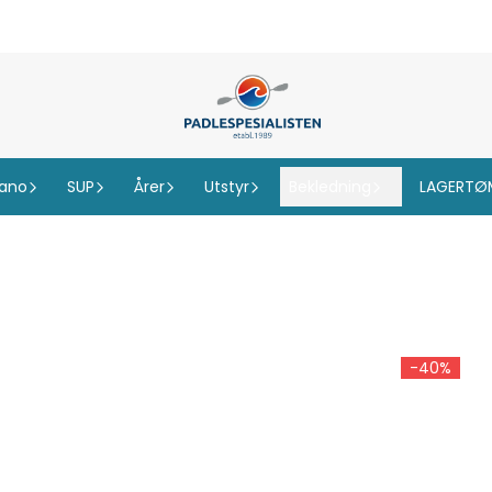
ano
SUP
Årer
Utstyr
Bekledning
LAGERTØ
-40%