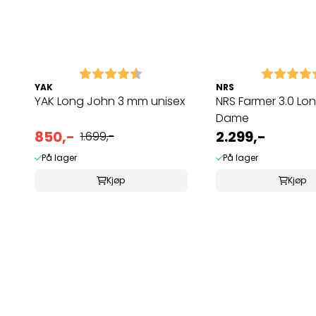
Karakter:
4.7 av 5 mulige
Karakter:
YAK
NRS
YAK Long John 3 mm unisex
NRS Farmer 3.0 Lo
Dame
850,-
2.299,-
1.699,-
På lager
På lager
Kjøp
Kjøp