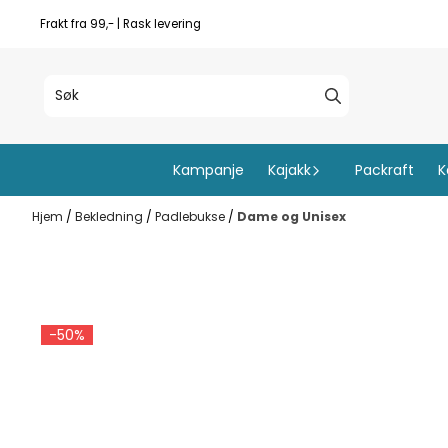
Hopp til innhold
Frakt fra 99,- | Rask levering
Kampanje
Kajakk
Packraft
K
Hjem
/
Bekledning
/
Padlebukse
/
Dame og Unisex
-50%