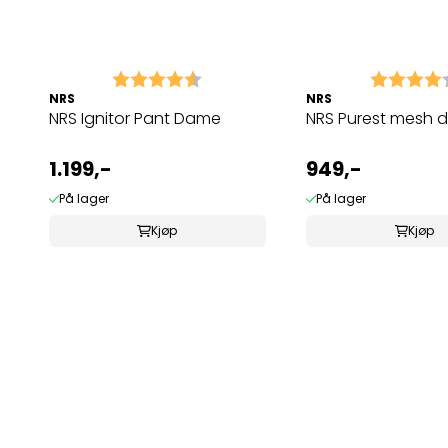
Karakter:
4.8 av 5 mulige
Karakter:
NRS
NRS
NRS Ignitor Pant Dame
NRS Purest mesh d
1.199,-
949,-
På lager
På lager
Kjøp
Kjøp