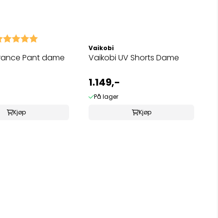
arakter:
5.0 av 5 mulige
Vaikobi
rance Pant dame
Vaikobi UV Shorts Dame
1.149,-
På lager
Kjøp
Kjøp