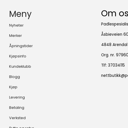
Om o
Meny
Padlespesiali
Nyheter
Åsbieveien 6
Merker
4848 Arendal
Åpningstider
Org. nr. 979
Kjøpsinfo
Tlf:
37034115
Kundeklubb
nettbutikk@pa
Blogg
Kjøp
Levering
Betaling
Verksted