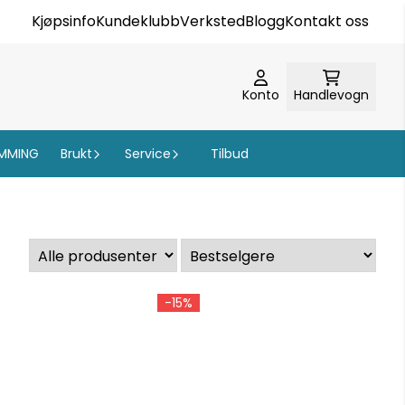
Kjøpsinfo
Kundeklubb
Verksted
Blogg
Kontakt oss
Konto
Handlevogn
MMING
Brukt
Service
Tilbud
-15%