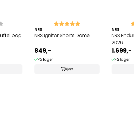
4.0 av 5 mulige
Karakter:
5.0 av 5 mulige
K
NRS
NRS
uffel bag
NRS Ignitor Shorts Dame
NRS Endu
2026
849,-
1.699,-
På lager
På lager
Kjøp