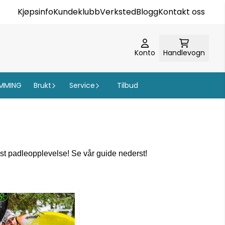
Kjøpsinfo
Kundeklubb
Verksted
Blogg
Kontakt oss
Konto
Handlevogn
MMING
Brukt
Service
Tilbud
est padleopplevelse! Se vår guide nederst!