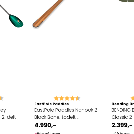
4.3 av 5 mulige
Karakter:
4.7 av 5 mulige
K
EastPole Paddles
Bending B
key
EastPole Paddles Nanook 2
BENDING 
 2-delt
Black Bone, todelt ...
Classic 2
4.990,-
2.399,-
Ikke på lager
På lager