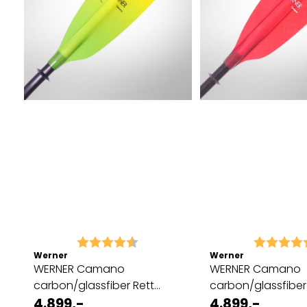
Karakter:
4.3 av 5 mulige
Karakter:
Werner
Werner
WERNER Camano
WERNER Camano
carbon/glassfiber Rett
carbon/glassfiber
skaft CITRUS
4.899,-
skaft RØD
4.899,-