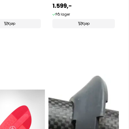
1.599,-
På lager
Kjøp
Kjøp