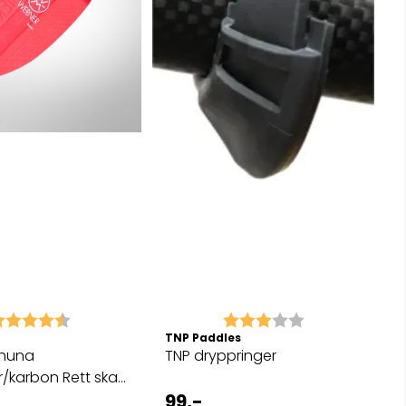
arakter:
4.7 av 5 mulige
Karakter:
3.0 av 5 mulig
TNP Paddles
Shuna
TNP dryppringer
r/karbon Rett skaft
99,-