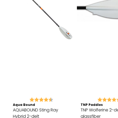
Karakter:
4.7 av 5 mulige
Karakter:
Aqua Bound
TNP Paddles
AQUABOUND Sting Ray
TNP Wolferine 2-de
Hybrid 2-delt
glassfiber