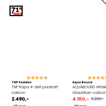
Karakter:
4.5 av 5 mulige
Karakter:
TNP Paddles
Aqua Bound
TNP Rapa 4-delt packraft
AQUABOUND Whis
carbon
Glassfiber-carbon
2.490,-
4.160,-
5.200,-
På lager
På lager