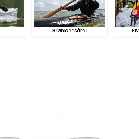
Grønlandsårer
El
r