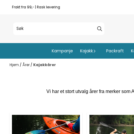
Hopp til innhold
Frakt fra 99,- | Rask levering
Kampanje
Kajakk
Packraft
K
Hjem
/
Årer
/
Kajakkårer
Vi har et stort utvalg årer fra merker so