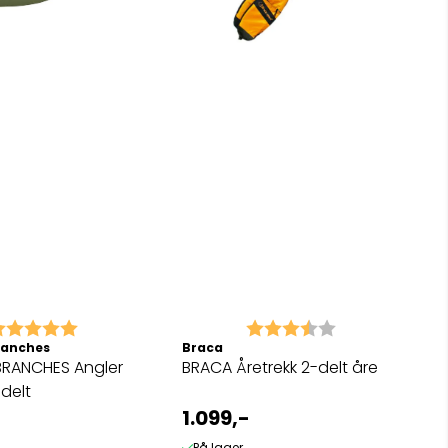
arakter:
5.0 av 5 mulige
Karakter:
3.7 av 5 mulig
ranches
Braca
BRANCHES Angler
BRACA Åretrekk 2-delt åre
-delt
1.099,-
På lager