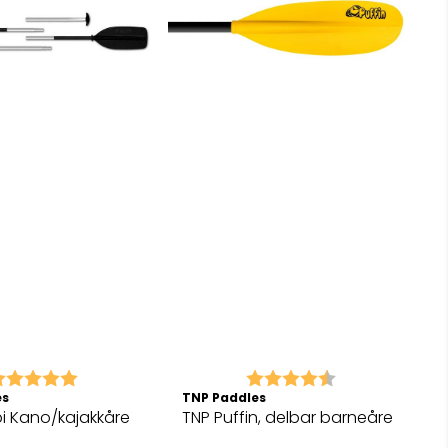
arakter:
5.0 av 5 mulige
Karakter:
4.3 av 5 mulig
es
TNP Paddles
i Kano/kajakkåre
TNP Puffin, delbar barneåre