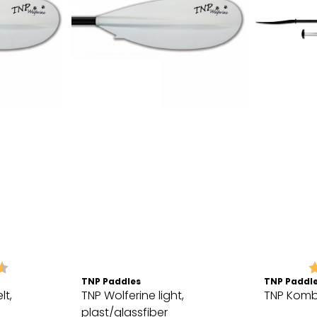
4.7 av 5 mulige
K
TNP Paddles
TNP Paddl
lt,
TNP Wolferine light,
TNP Komb
plast/glassfiber