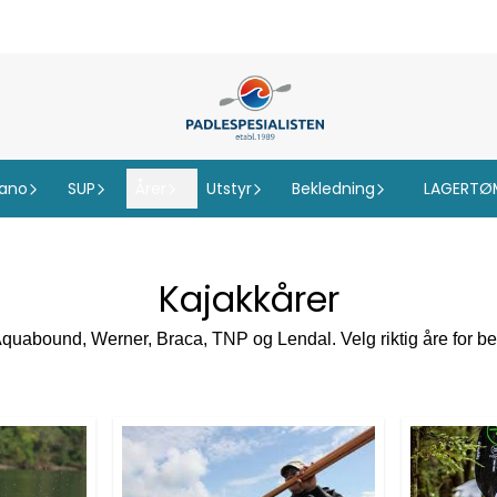
ano
SUP
Årer
Utstyr
Bekledning
LAGERTØ
Kajakkårer
m Aquabound, Werner, Braca, TNP og Lendal. Velg riktig åre for b