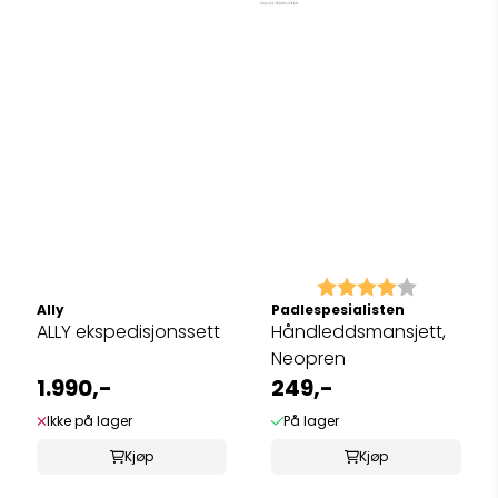
Karakter:
4.0 av 5 
Ally
Padlespesialisten
ALLY ekspedisjonssett
Håndleddsmansjett,
Neopren
1.990,-
249,-
Ikke på lager
På lager
Kjøp
Kjøp