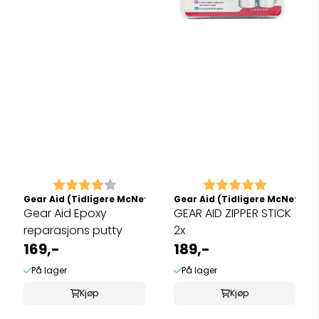
Karakter:
4.0 av 5 mulige
Karakter:
5.0 av 5 
Gear Aid (Tidligere McNett)
Gear Aid (Tidligere McNett)
Gear Aid Epoxy
GEAR AID ZIPPER STICK
reparasjons putty
2x
169,-
189,-
På lager
På lager
Kjøp
Kjøp