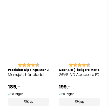
Karakter:
4.8 av 5 mulige
Karakter:
4.6 av 5 
Precision Dippings Manufacturing
Gear Aid (Tidligere McNett)
Mansjett håndledd
GEAR AID Aquasure FD
185,-
199,-
På lager
På lager
Kjøp
Kjøp