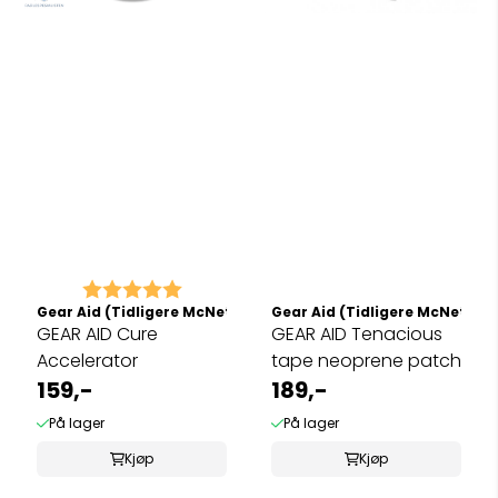
Karakter:
5.0 av 5 mulige
Gear Aid (Tidligere McNett)
Gear Aid (Tidligere McNett)
GEAR AID Cure
GEAR AID Tenacious
Accelerator
tape neoprene patch
159,-
189,-
På lager
På lager
Kjøp
Kjøp