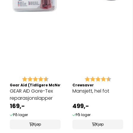
Karakter:
4.5 av 5 mulige
Karakter:
4.5 av 5 
Gear Aid (Tidligere McNett)
Crewsaver
GEAR AID Gore-Tex
Mansjett, hel fot
reparasjonslapper
169,-
499,-
På lager
På lager
Kjøp
Kjøp