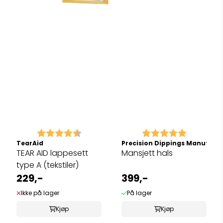
Karakter:
4.5 av 5 mulige
Karakter:
5.0 av 5 
TearAid
Precision Dippings Manufact
TEAR AID lappesett
Mansjett hals
type A (tekstiler)
229,-
399,-
Ikke på lager
På lager
Kjøp
Kjøp