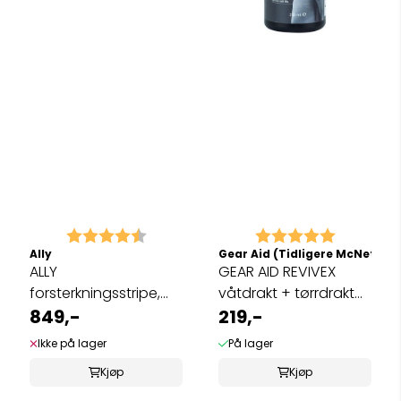
Karakter:
4.7 av 5 mulige
Karakter:
5.0 av 5 
Ally
Gear Aid (Tidligere McNett)
ALLY
GEAR AID REVIVEX
forsterkningsstripe,
våtdrakt + tørrdrakt
mørk grønn
849,-
shampo
219,-
Ikke på lager
På lager
Kjøp
Kjøp