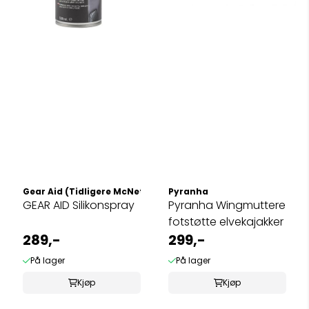
Gear Aid (Tidligere McNett)
Pyranha
GEAR AID Silikonspray
Pyranha Wingmuttere
fotstøtte elvekajakker
289,-
299,-
På lager
På lager
Kjøp
Kjøp