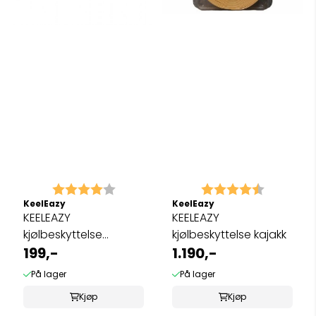
Karakter:
4.0 av 5 mulige
Karakter:
4.5 av 5 
KeelEazy
KeelEazy
KEELEAZY
KEELEAZY
kjølbeskyttelse
kjølbeskyttelse kajakk
metervare
199,-
1.190,-
På lager
På lager
Kjøp
Kjøp