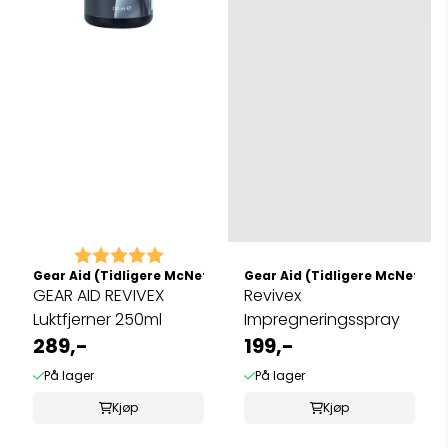
Karakter:
5.0 av 5 mulige
Gear Aid (Tidligere McNett)
Gear Aid (Tidligere McNett)
GEAR AID REVIVEX
Revivex
Luktfjerner 250ml
Impregneringsspray
289,-
199,-
På lager
På lager
Kjøp
Kjøp