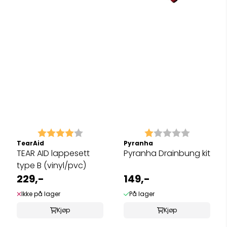
Karakter:
4.0 av 5 mulige
Karakter:
1.0 av 5 
TearAid
Pyranha
TEAR AID lappesett
Pyranha Drainbung kit
type B (vinyl/pvc)
229,-
149,-
Ikke på lager
På lager
Kjøp
Kjøp