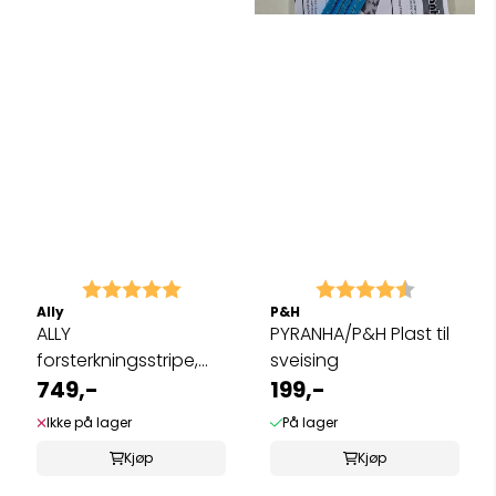
Karakter:
5.0 av 5 mulige
Karakter:
4.2 av 5 
Ally
P&H
ALLY
PYRANHA/P&H Plast til
forsterkningsstripe,
sveising
grønn
749,-
199,-
Ikke på lager
På lager
Kjøp
Kjøp