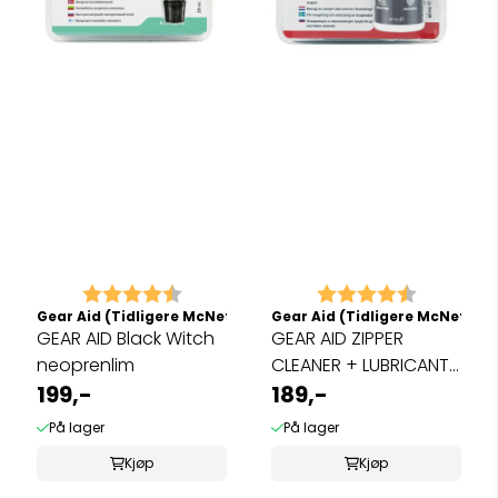
Karakter:
4.8 av 5 mulige
Karakter:
4.4 av 5 
Gear Aid (Tidligere McNett)
Gear Aid (Tidligere McNett)
GEAR AID Black Witch
GEAR AID ZIPPER
neoprenlim
CLEANER + LUBRICANT
199,-
med børste
189,-
På lager
På lager
Kjøp
Kjøp