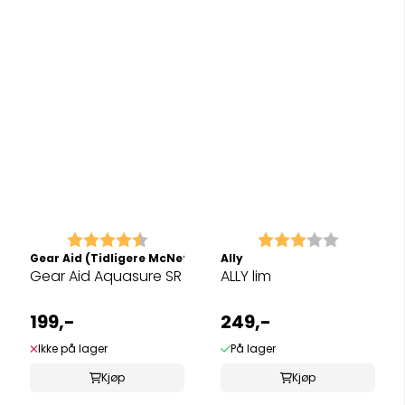
Karakter:
4.9 av 5 mulige
Karakter:
3.0 av 5 
Gear Aid (Tidligere McNett)
Ally
Gear Aid Aquasure SR
ALLY lim
199,-
249,-
Ikke på lager
På lager
Kjøp
Kjøp