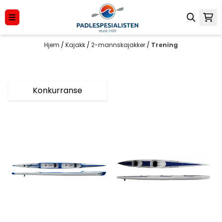
Hopp til innhold
Hjem
/
Kajakk
/
2-mannskajakker
/
Trening
Konkurranse