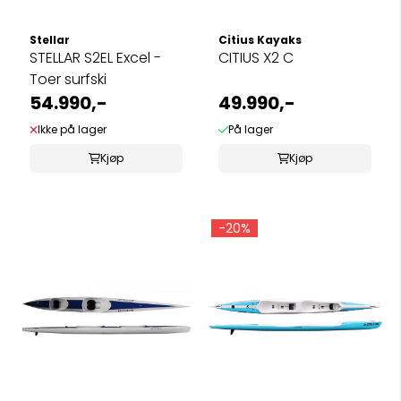
Stellar
Citius Kayaks
STELLAR S2EL Excel -
CITIUS X2 C
Toer surfski
54.990,-
49.990,-
Ikke på lager
På lager
Kjøp
Kjøp
-20%