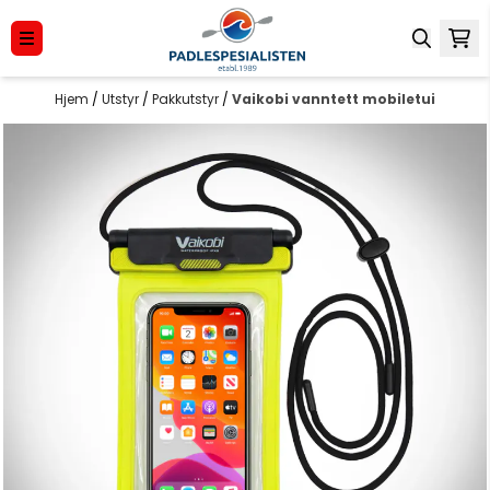
Hopp til innhold
Hjem
/
Utstyr
/
Pakkutstyr
/
Vaikobi vanntett mobiletui