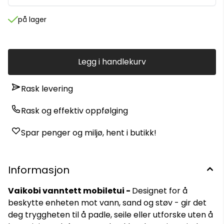
ansvarlig for skade på personlige eiendeler på grunn av feil
bruk eller manglende forsegling av posen. Ikke designet for
på lager
langvarig nedsenking eller bruk på dypt vann. Unngå
eksponering for høye temperaturer og skarpe gjenstander.
Posens effektivitet kan reduseres over tid på grunn av
normal slitasje.
Legg i handlekurv
Rask levering
Rask og effektiv oppfølging
Spar penger og miljø, hent i butikk!
Informasjon
Vaikobi vanntett mobiletui -
Designet for å
beskytte enheten mot vann, sand og støv - gir det
deg tryggheten til å padle, seile eller utforske uten å