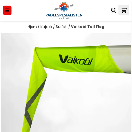
Hopp til innhold
Hjem
/
Kajakk
/
Surfski
/
Vaikobi Tail Flag