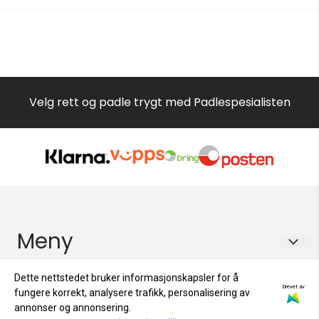
Velg rett og padle trygt med Padlespesialisten
Meny
Om oss
Nyheter
Dette nettstedet bruker informasjonskapsler for å
Drevet av
fungere korrekt, analysere trafikk, personalisering av
Merker
Padlespesialisten as
Nyhetsbrev
annonser og annonsering.