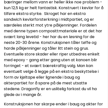
bæringer mellom vann er heller ikke noe problem -
kun 12,5 kg er helt fantastisk. Konstruert i kevlar for å
tilføre ekstra styrke. Skroget har en ekstra
sandwich kevlarforsterkning i midtpartiet, og er
særdeles sterkt mot ytre påkjenninger. Fordelen
med denne typen composittmateriale er at det har
svært lang levetid - her har du en løsning for de
neste 20-30 årene. Konstruksjonen tåler tøffe og
harde påkjenninger og tåler litt stein og grus.
Eventuelle store skader eller riper utbedres enkelt
med epoxy - gang etter gang uten at kanoen blir
forringet - et svært bærekraftig valg. Man kan
eventuelt velge å legge på en ekstra beskyttelse i
form av kjøltape eller lignende i baug og
akterpartiet for å spare på de mest utsatte
stedene. Dragonfly er en uslitelig farkost du vil ha
glede av i mange år.
Konstruksjonen har skarpe ender i baug og akter for