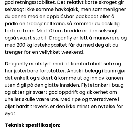
god retningsstabilitet. Det relativt korte skroget gir
selvsagt ikke samme havkajakk, men sammenligner
du denne med en oppblåsbar packboat eller å
padle en tradisjonell kano, så kommer du adskillig
fortere frem. Med 70 cm bredde er den selvsagt
også svært stabil. Dragonfly er lett å manøvrere og
med 200 kg lastekapasitet får du med deg alt du
trenger for en vellykket weekend.
Dragonfly er utstyrt med et komfortabelt sete og
har justerbare fortstøtter. Antiskli belegg i bunn gjør
det enkelt og sikkert å komme ut og inn av kanoen
uten å gli på den glatte innsiden. Flytetanker i baug
og akter gir svært god oppdrift og sikkerhet om
uhellet skulle være ute. Med ripe og tverrstivere i
oljet hardt treverk, er den ikke minst en nytelse for
øyet.
Teknisk spesifikasjon
: