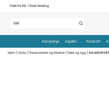
Hopp til innhold
Frakt fra 99,- | Rask levering
Kampanje
Kajakk
Packraft
K
Hjem
/
Utstyr
/
Reservedeler og tilbehør
/
Dekk og rigg
/
KAJAKSPORT 