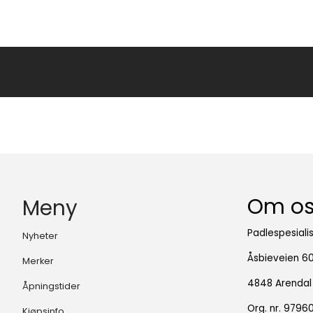
Om o
Meny
Padlespesiali
Nyheter
Åsbieveien 6
Merker
4848 Arendal
Åpningstider
Org. nr. 979
Kjøpsinfo