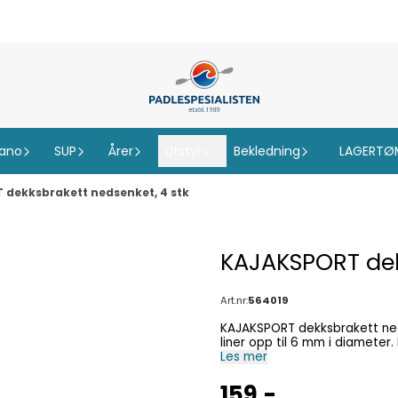
ano
SUP
Årer
Utstyr
Bekledning
LAGERTØ
dekksbrakett nedsenket, 4 stk
KAJAKSPORT dek
Art.nr:
564019
KAJAKSPORT dekksbrakett neds
Les mer
159,-