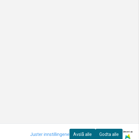
Drevet av
Juster innstillingene
Avslå alle
Godta alle