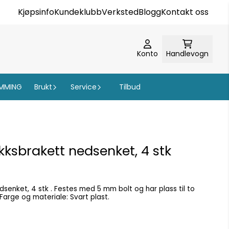
Kjøpsinfo
Kundeklubb
Verksted
Blogg
Kontakt oss
Konto
Handlevogn
MMING
Brukt
Service
Tilbud
ksbrakett nedsenket, 4 stk
enket, 4 stk . Festes med 5 mm bolt og har plass til to
liner opp til 6 mm i diameter. Farge og materiale: Svart plast.