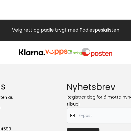
Velg rett og padle trygt med Padlespesialisten
ss
Nyhetsbrev
Registrer deg for å motta nyh
sten as
tilbud!
0
E-post
604599